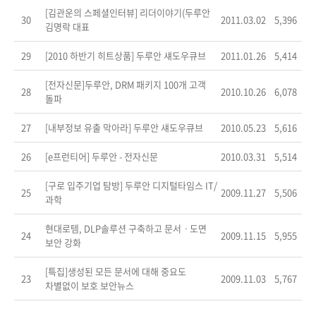
[김관운의 스페셜인터뷰] 리더이야기(두루안
30
2011.03.02
5,396
김명락 대표
29
[2010 하반기 히트상품] 두루안 섀도우큐브
2011.01.26
5,414
[전자신문]두루안, DRM 패키지 100개 고객
28
2010.10.26
6,078
돌파
27
[내부정보 유출 막아라] 두루안 섀도우큐브
2010.05.23
5,616
26
[e프런티어] 두루안 - 전자신문
2010.03.31
5,514
[구로 입주기업 탐방] 두루안 디지털타임스 IT/
25
2009.11.27
5,506
과학
현대로템, DLP솔루션 구축하고 문서ㆍ도면
24
2009.11.15
5,955
보안 강화
[특집]생성된 모든 문서에 대해 중요도
23
2009.11.03
5,767
차별없이 보호 보안뉴스